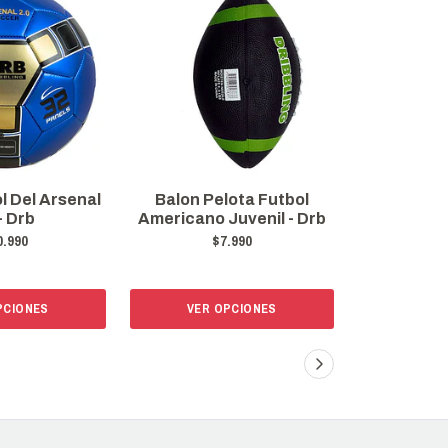
l Del Arsenal
Balon Pelota Futbol
Balon Fut
- Drb
Americano Juvenil - Drb
Adul
0.990
$7.990
$
PCIONES
VER OPCIONES
AÑADI