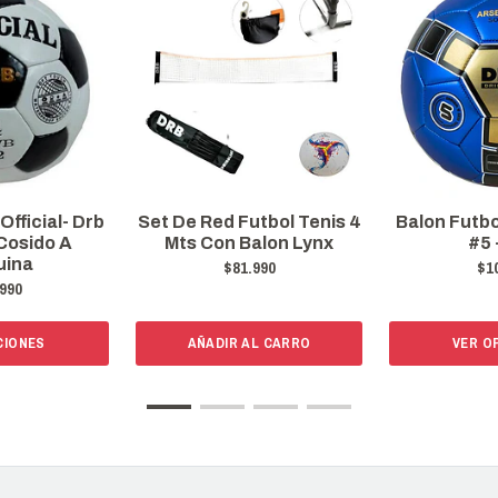
Official- Drb
Set De Red Futbol Tenis 4
Balon Futbo
Cosido A
Mts Con Balon Lynx
#5 
uina
$81.990
$1
990
CIONES
AÑADIR AL CARRO
VER O