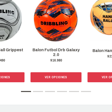
all Grippest
Balon Futbol Drb Galaxy
Balon Han
2
2.0
$2
490
$16.980
CIONES
VER OPCIONES
VER O