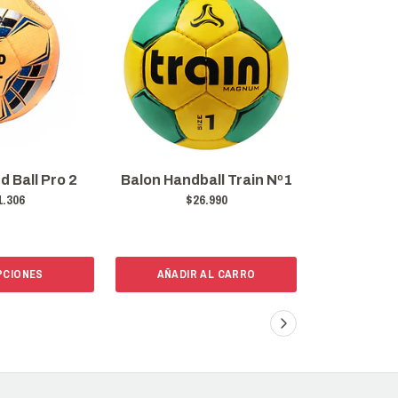
Combo Del
d Ball Pro 2
Balon Handball Train Nº1
Balon Y Ca
1.306
$26.990
Tu 
$
PCIONES
AÑADIR AL CARRO
VER 