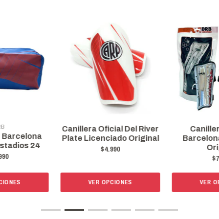
RB
Canillera Oficial Del River
Canille
c Barcelona
Plate Licenciado Original
Barcelona
Estadios 24
Ori
$4.990
990
$7
CIONES
VER OPCIONES
VER O