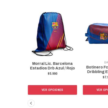
D
ial Del Psg
Morral Lic. Barcelona
Botinero F
 Original
Estadios Drb Azul / Rojo
Dribbling 
90
$5.990
$7.
IONES
VER OPCIONES
VER OP