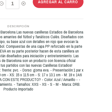
AGREGAR AL CARRO
DESCRIPCIÓN
arcelona Las nuevas canilleras Estadios de Barcelona
los amantes del fútbol y fanáticos Culés. Diseñados con
uipo, su base azul con detalles en rojo que evocan la
tbol. Compuestas de una capa PP reforzado en la parte
EVA en su parte posterior hacen de esta canillera un
stán diseñados para iniciación y entretenimiento. Las
s de Barcelona son un producto con licencia oficial
e tus partidos con las nuevas Canilleras Estadios!
frente: pvc. - Dorso: goma eva. - Presentación:1 par x
cm - XS: 15 x 11.5 cm - S: 17 x 13.1 cm - M: 19 x 14.6
ON ESTE PRODUCTO? - Color: Azul / Amarillo - -
enamiento. - Tamaños: XXS - XS - S - M - Marca: DRB.
Producto Importado