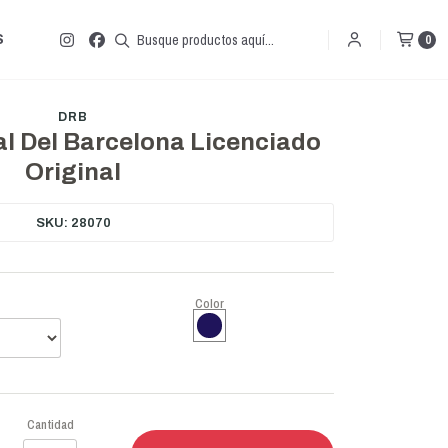
S
0
DRB
ial Del Barcelona Licenciado
Original
SKU: 28070
Color
Cantidad