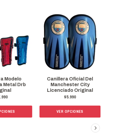
ra Modelo
Canillera Oficial Del
Canillera O
 Metal Drb
Manchester City
Junior 
ginal
Licenciado Original
Or
.990
$5.990
$
PCIONES
VER OPCIONES
VER 