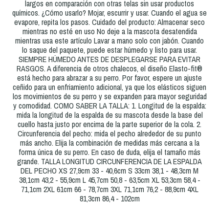
largos en comparación con otras telas sin usar productos
químicos. ¿Cómo usarlo? Mojar, escurrir y usar. Cuando el agua se
evapore, repita los pasos. Cuidado del producto: Almacenar seco
mientras no esté en uso No deje a la mascota desatendida
mientras usa este artículo Lavar a mano solo con jabón. Cuando
lo saque del paquete, puede estar húmedo y listo para usar.
SIEMPRE HÚMEDO ANTES DE DESPLEGARSE PARA EVITAR
RASGOS. A diferencia de otros chalecos, el diseño Elasto-fit®
está hecho para abrazar a su perro. Por favor, espere un ajuste
ceñido para un enfriamiento adicional, ya que los elásticos siguen
los movimientos de su perro y se expanden para mayor seguridad
y comodidad. COMO SABER LA TALLA: 1. Longitud de la espalda:
mida la longitud de la espalda de su mascota desde la base del
cuello hasta justo por encima de la parte superior de la cola. 2.
Circunferencia del pecho: mida el pecho alrededor de su punto
más ancho. Elija la combinación de medidas más cercana a la
forma única de su perro. En caso de duda, elija el tamaño más
grande. TALLA LONGITUD CIRCUNFERENCIA DE LA ESPALDA
DEL PECHO XS 27,9cm 33 - 40,6cm S 33cm 38,1 - 48,3cm M
38,1cm 43,2 - 55,9cm L 45,7cm 50,8 - 63,5cm XL 53,3cm 58,4 -
71,1cm 2XL 61cm 66 - 78,7cm 3XL 71,1cm 76,2 - 88,9cm 4XL
81,3cm 86,4 - 102cm