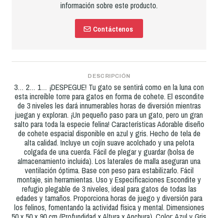
información sobre este producto.
Contáctenos
DESCRIPCIÓN
3… 2… 1… ¡DESPEGUE! Tu gato se sentirá como en la luna con
esta increíble torre para gatos en forma de cohete. El escondite
de 3 niveles les dará innumerables horas de diversión mientras
juegan y exploran. ¡Un pequeño paso para un gato, pero un gran
salto para toda la especie felina! Características Adorable diseño
de cohete espacial disponible en azul y gris. Hecho de tela de
alta calidad. Incluye un cojín suave acolchado y una pelota
colgada de una cuerda. Fácil de plegar y guardar (bolsa de
almacenamiento incluida). Los laterales de malla aseguran una
ventilación óptima. Base con peso para estabilizarlo. Fácil
montaje, sin herramientas. Uso y Especificaciones Escondite y
refugio plegable de 3 niveles, ideal para gatos de todas las
edades y tamaños. Proporciona horas de juego y diversión para
los felinos, fomentando la actividad física y mental. Dimensiones
50 x 50 x 90 cm (Profundidad x Altura x Anchura). Color: Azul y Gris