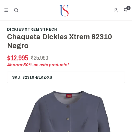
0
DICKIES XTREM STRECH
Chaqueta Dickies Xtrem 82310
Negro
$12.995
$25.990
Ahorrar
50
% en este producto!
SKU: 82310-BLKZ-XS