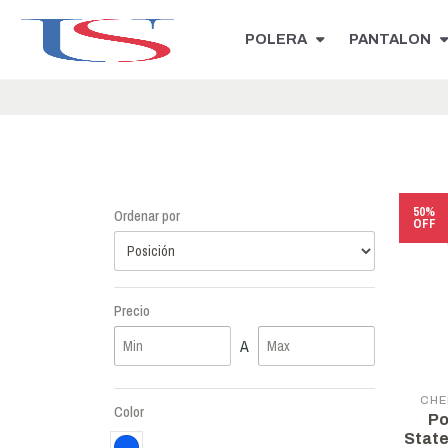
POLERA
PANTALON
50%
Ordenar por
OFF
Precio
A
CHE
Color
Po
Stat