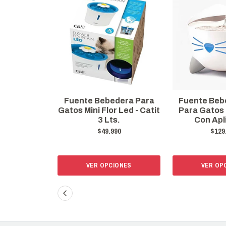
dera Para
Fuente Bebedera Catit
Bebedero Pa
 Led - Catit
Para Gatos Inteligente
Automático
s.
Con Aplicación
Flower Con 
1.5l Col
90
$129.990
$39.
IONES
VER OPCIONES
AÑADIR A