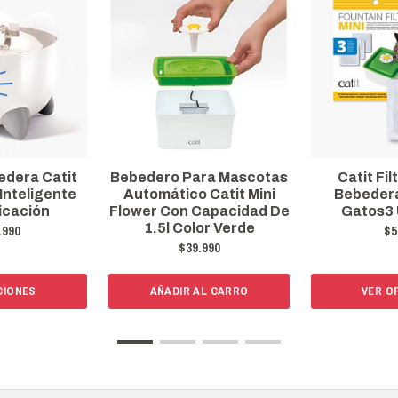
ra Mascotas
Catit Filtro Fuente
Bebedera
 Catit Mini
Bebedera Mini Para
Flower Foun
Capacidad De
Gatos3 Unidades
or Verde
$5.990
$5
990
L CARRO
VER OPCIONES
VER O