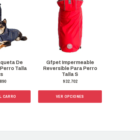
aqueta De
Gfpet Impermeable
Perro Talla
Reversible Para Perro
xs
Talla S
890
$32.702
L CARRO
VER OPCIONES