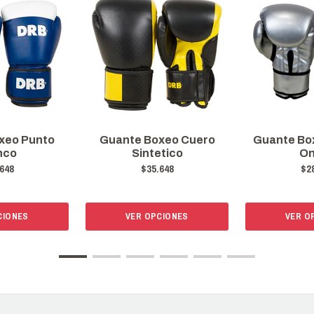
xeo Cuero
Guante Boxeo Nylex 10
Guantillas
etico
Onzas
Cuero ( 2 Un
648
$28.306
$2
CIONES
VER OPCIONES
VER O