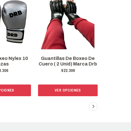
 De Boxeo De
Guante Fitness Para
Guante De
id) Marca Drb
Gimnasio Y Pesas Modelo
$
Tiger, Cuero
2.306
$18.990
PCIONES
VER OPCIONES
VER 