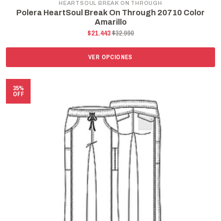
HEARTSOUL BREAK ON THROUGH
Polera HeartSoul Break On Through 20710 Color
Amarillo
$21.443
$32.990
VER OPCIONES
35%
OFF