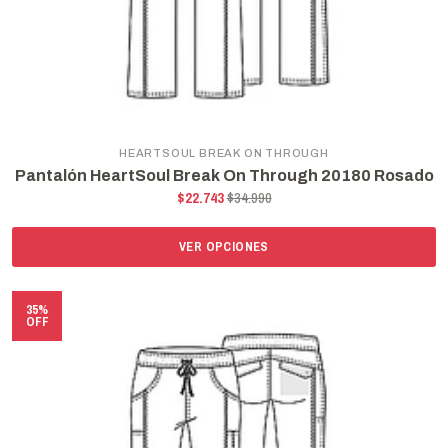
HEARTSOUL BREAK ON THROUGH
Pantalón HeartSoul Break On Through 20180 Rosado
$22.743
$34.990
VER OPCIONES
35%
OFF