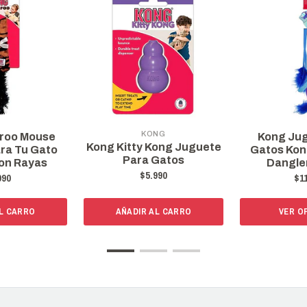
KONG
e
Kong Juguete Par
Kong Kitty Kong Juguete
o
Gatos Kong Connec
Para Gatos
Danglers Nuevo
$5.990
$11.990
AÑADIR AL CARRO
VER OPCIONES