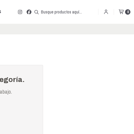
S
0
egoría.
abajo.