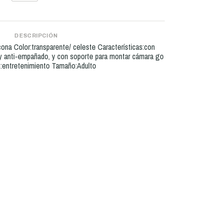
DESCRIPCIÓN
icona Color:transparente/ celeste Características:con
e y anti-empañado, y con soporte para montar cámara go
o:entretenimiento Tamaño:Adulto