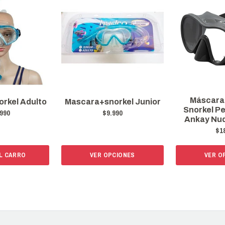
Máscara
rkel Adulto
Mascara+snorkel Junior
Snorkel Pe
990
$9.990
Ankay Nud
$1
L CARRO
VER OPCIONES
VER O