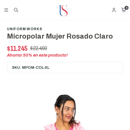
0
UNIFORM WORKS
Micropolar Mujer Rosado Claro
$11.245
$22.490
Ahorrar
50
% en este producto!
SKU: MPOM-COL-XL