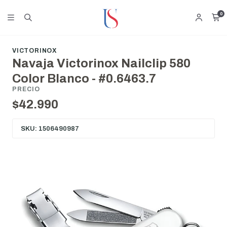
0
VICTORINOX
Navaja Victorinox Nailclip 580
Color Blanco - #0.6463.7
PRECIO
$42.990
SKU: 1506490987