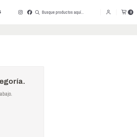
S
0
egoría.
abajo.