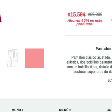
$15.594
$25.990
Ahorrar
40
% en este
producto!
Pantalón
Pantalón clásico ajustado, 
elástica, dos bolsillos delanter
con un bolsillo tijera, detalle 
costuras superiores de do
65
MENÚ 1
MENÚ 2
CO