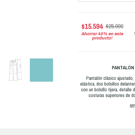
$15.594
$25.990
Ahorrar
40
% en este
producto!
PANTALÓN 
Pantalón clásico ajustado, 
elástica, dos bolsillos delanter
con un bolsillo tijera, detalle 
costuras superiores de do
65