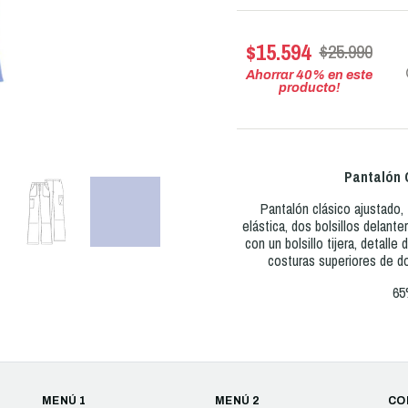
$15.594
$25.990
Ahorrar
40
% en este
producto!
Pantalón 
Pantalón clásico ajustado, 
elástica, dos bolsillos delanter
con un bolsillo tijera, detalle 
costuras superiores de do
65
MENÚ 1
MENÚ 2
CO