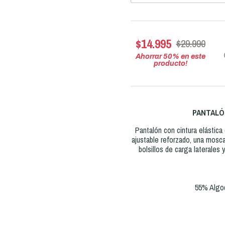
$14.995
$29.990
Ahorrar
50
% en este
producto!
PANTALÓ
Pantalón con cintura elástica
ajustable reforzado, una mosca 
bolsillos de carga laterales 
55% Algod