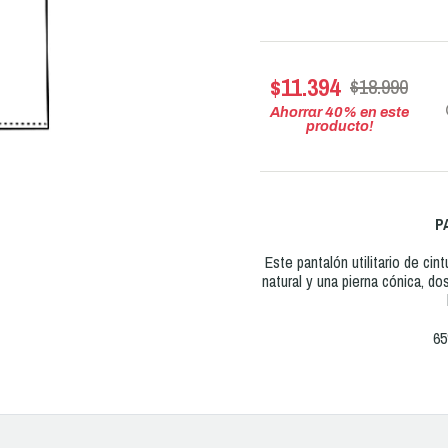
$11.394
$18.990
Ahorrar
40
% en este
producto!
P
Este pantalón utilitario de cin
natural y una pierna cónica, dos
65