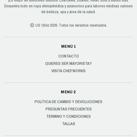
¡Lo mejor en uniformes clínicos! Cherokee, Dickies, Heart Soul y mucho más.
Encuentra todo en ropa clínica/médica y accesorios para labores médicas salones
de belleza, spa y área de la salud.
US Chile 2026. Todos los derechos reservados.
MENÚ 1
CONTACTO
QUIERES SER MAYORISTA?
VISITA CHEFWORKS
MENÚ 2
POLÍTICA DE CAMBIO Y DEVOLUCIONES
PREGUNTAS FRECUENTES
TÉRMINO Y CONDICIONES
TALLAS