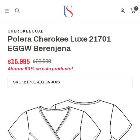
0
CHEROKEE LUXE
Polera Cherokee Luxe 21701
EGGW Berenjena
$16.995
$33.990
Ahorrar
50
% en este producto!
SKU: 21701-EGGV-XXS