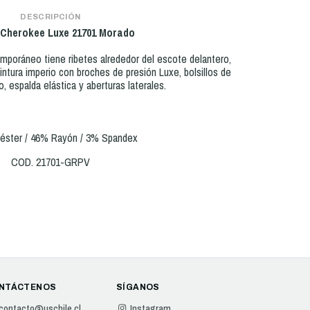
DESCRIPCIÓN
 Cherokee Luxe
21701 Morado
mporáneo tiene ribetes alrededor del escote delantero,
intura imperio con broches de presión Luxe, bolsillos de
, espalda elástica y aberturas laterales.
iéster / 46% Rayón / 3% Spandex
COD. 21701-GRPV
NTÁCTENOS
SÍGANOS
contacto@uschile.cl
Instagram