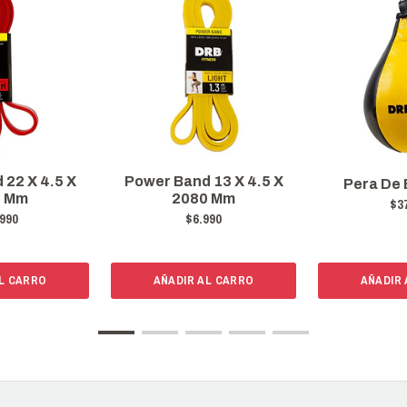
 22 X 4.5 X
Power Band 13 X 4.5 X
Pera De 
0 Mm
2080 Mm
$3
990
$6.990
L CARRO
AÑADIR AL CARRO
AÑADIR