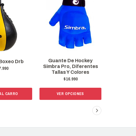
Guante De Hockey
Guante De 
Boxeo Drb
Simbra Pro, Diferentes
3 Licen
7.990
Tallas Y Colores
$
$16.990
 AL CARRO
VER OPCIONES
VER 