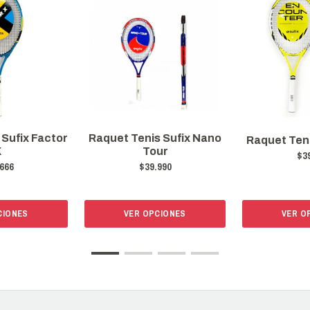
s Sufix Nano
Raquet T
Raquet Tenis Encounter
ur
Conque
$39.666
990
$2
CIONES
VER OPCIONES
VER O