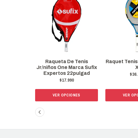
e Tenis
Raquet Tenis Sufix Factor
Raquet Teni
Marca Sufix
X
To
22pulgad
$36.666
$39.
90
IONES
VER OPCIONES
VER OP