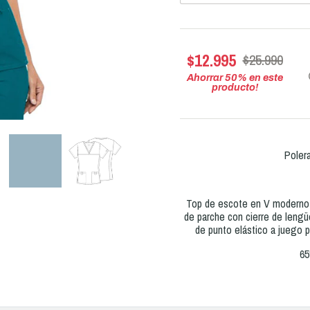
$12.995
$25.990
Ahorrar
50
% en este
producto!
Poler
Top de escote en V moderno y
de parche con cierre de lengü
de punto elástico a juego 
65