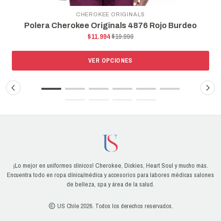
LS
CHEROKEE ORIGINALS
76 Rojo Burdeo
Polera Cherokee Originals 4876
$11.994
$19.990
VER OPCIONES
¡Lo mejor en uniformes clínicos! Cherokee, Dickies, Heart Soul y mucho más.
Encuentra todo en ropa clínica/médica y accesorios para labores médicas salones
de belleza, spa y área de la salud.
US Chile 2026. Todos los derechos reservados.