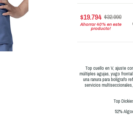
$19.794
$32.990
Ahorrar
40
% en este
producto!
Top cuello en V, ajuste c
múltiples agujas, yugo frontal
una ranura para bolígrafo ref
servicios multiseccionales
Top Dickie
52% Algod