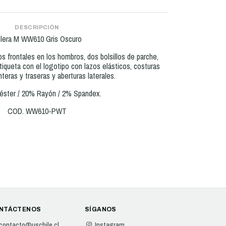
DESCRIPCIÓN
lera M WW610 Gris Oscuro
 frontales en los hombros, dos bolsillos de parche,
etiqueta con el logotipo con lazos elásticos, costuras
teras y traseras y aberturas laterales.
éster / 20% Rayón / 2% Spandex.
COD. WW610-PWT
NTÁCTENOS
SÍGANOS
contacto@uschile.cl
Instagram