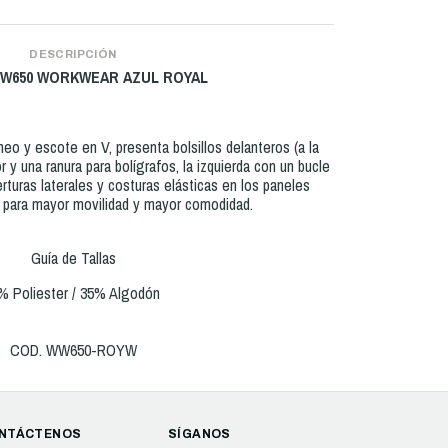
DESCRIPCIÓN
WW650 WORKWEAR AZUL ROYAL
o y escote en V, presenta bolsillos delanteros (a la
r y una ranura para bolígrafos, la izquierda con un bucle
rturas laterales y costuras elásticas en los paneles
s para mayor movilidad y mayor comodidad.
Guía de Tallas
% Poliester / 35% Algodón
COD. WW650-ROYW
NTÁCTENOS
SÍGANOS