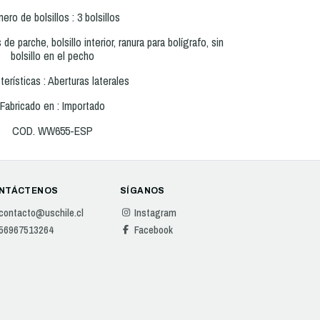
ero de bolsillos : 3 bolsillos
 de parche, bolsillo interior, ranura para bolígrafo, sin
bolsillo en el pecho
terísticas : Aberturas laterales
Fabricado en : Importado
COD. WW655-ESP
NTÁCTENOS
SÍGANOS
contacto@uschile.cl
Instagram
56967513264
Facebook