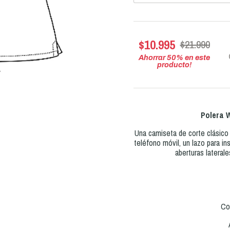
$10.995
$21.990
Ahorrar
50
% en este
producto!
Polera
Una camiseta de corte clásico 
teléfono móvil, un lazo para in
aberturas laterale
Co