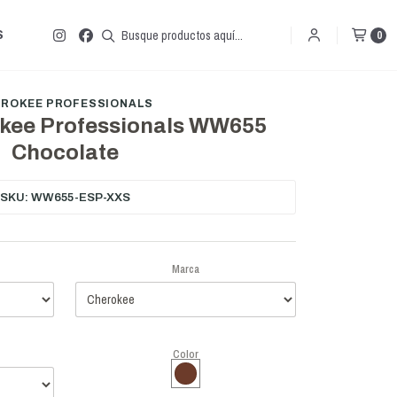
S
0
EROKEE PROFESSIONALS
okee Professionals WW655
Chocolate
SKU: WW655-ESP-XXS
Marca
Color