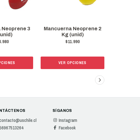
 Neoprene 3
Mancuerna Neoprene 2
Drb Me
(unid)
Kg (unid)
Fitne
6.980
$11.990
$
PCIONES
VER OPCIONES
VER 
NTÁCTENOS
SÍGANOS
contacto@uschile.cl
Instagram
56967513264
Facebook