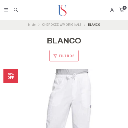
0
Inicio
CHEROKEE WW ORIGINALS
BLANCO
BLANCO
FILTROS
40%
OFF