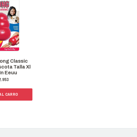
ong Classic
cota Talla Xl
In Eeuu
2.953
 AL CARRO