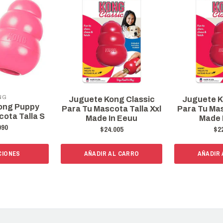
NG
Juguete Kong Classic
Juguete K
ong Puppy
Para Tu Mascota Talla Xxl
Para Tu Mas
cota Talla S
Made In Eeuu
Made 
990
$24.005
$2
CIONES
AÑADIR AL CARRO
AÑADIR