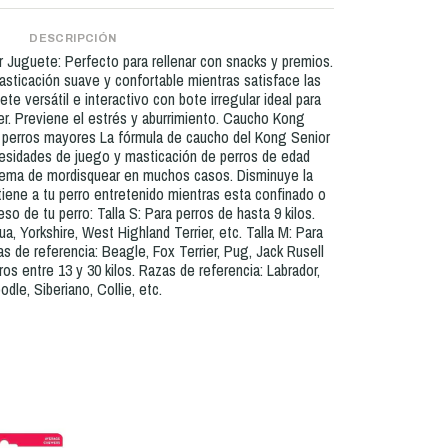
DESCRIPCIÓN
 Juguete: Perfecto para rellenar con snacks y premios.
sticación suave y confortable mientras satisface las
te versátil e interactivo con bote irregular ideal para
r. Previene el estrés y aburrimiento. Caucho Kong
 perros mayores La fórmula de caucho del Kong Senior
cesidades de juego y masticación de perros de edad
lema de mordisquear en muchos casos. Disminuye la
iene a tu perro entretenido mientras esta confinado o
so de tu perro: Talla S: Para perros de hasta 9 kilos.
a, Yorkshire, West Highland Terrier, etc. Talla M: Para
as de referencia: Beagle, Fox Terrier, Pug, Jack Rusell
erros entre 13 y 30 kilos. Razas de referencia: Labrador,
odle, Siberiano, Collie, etc.