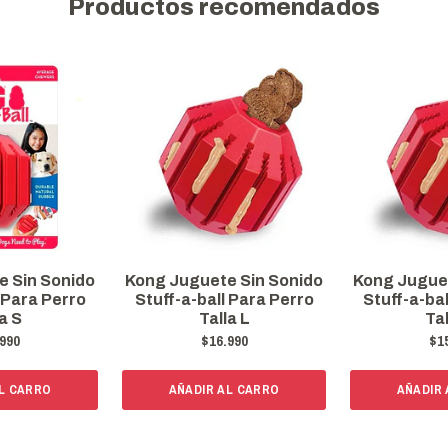
Productos recomendados
e Sin Sonido
Kong Juguete Sin Sonido
Kong Juguet
 Para Perro
Stuff-a-ball Para Perro
Stuff-a-ba
a S
Talla L
Ta
990
$16.990
$1
L CARRO
AÑADIR AL CARRO
AÑADIR