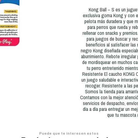
Kong Ball – S es un juguet
exclusiva goma Kong y con esp
pelota más duradera y que m
para perros que rueda y reb
rellenar con snacks y premios.
para juegos de buscar y rec
beneficios al satisfacer las
negro Kong diseñada especialm
aburrimiento. Rebote irregular
de mordisquear en muchos cas
tu perro entretenido mientr
Resistente El caucho KONG Cla
un juego saludable e interacti
recoger. Resistente a las p
Somos la tienda para amante
Contamos con la mejor atención
servicios de despacho, envíos
día a día para entregar un me
que tu mascota n
Puede que te interesen estos