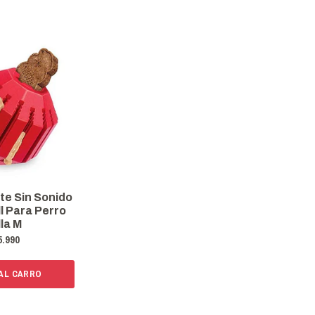
e Sin Sonido
ll Para Perro
lla M
5.990
 AL CARRO