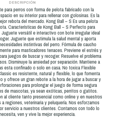
DESCRIPCIÓN
e para perros con forma de pelota fabricado con la
acio en su interior para rellenar con golosinas. Es la
ejor rebota del mercado. Kong Ball – S Es una pelota
ota. Características de Kong Ball – S Perfecto para
 Juguete versátil e interactivo con bote irregular ideal
oger. Juguete que estimula la salud mental y aporta
 necesidades instintivas del perro. Fórmula de caucho
ente para masticadores tenaces. Previene el estrés y
 para juegos de buscar y recoger. Resuelve el problema
os. Disminuye la ansiedad por separación. Mantiene a
as esta confinado o solo en casa. No toxica Flexible
ssic es resistente, natural y flexible, lo que fomenta
vo y ofrece un gran rebote a la hora de jugar a buscar y
erforaciones para prolongar el juego de forma segura
s de mascotas, ya sean exóticas, perritos o gatitos.
 al cliente tanto presencial como online y en nuestros
 a regiones, veterinaria y peluquería. Nos esforzamos
jor servicio a nuestros clientes. Contamos con todo lo
ecesita, ven y vive la mejor experiencia.