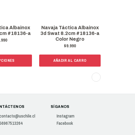
ica Albainox
Navaja Táctica Albainox
Navaja Tác
2cm #18136-a
3d Swat 8.2cm #18136-a
Seals 8cm
Color Negro
N
.990
$9.990
$
PCIONES
AÑADIR AL CARRO
AÑADI
NTÁCTENOS
SÍGANOS
contacto@uschile.cl
Instagram
56967513264
Facebook