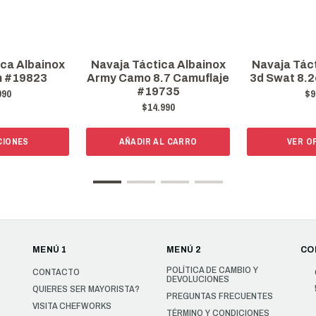
ica Albainox
Navaja Táctica Albainox
Navaja Táct
m #19823
Army Camo 8.7 Camuflaje
3d Swat 8.
#19735
990
$9
$14.990
CIONES
AÑADIR AL CARRO
VER O
MENÚ 1
MENÚ 2
CO
POLÍTICA DE CAMBIO Y
CONTACTO
DEVOLUCIONES
QUIERES SER MAYORISTA?
PREGUNTAS FRECUENTES
VISITA CHEFWORKS
TÉRMINO Y CONDICIONES