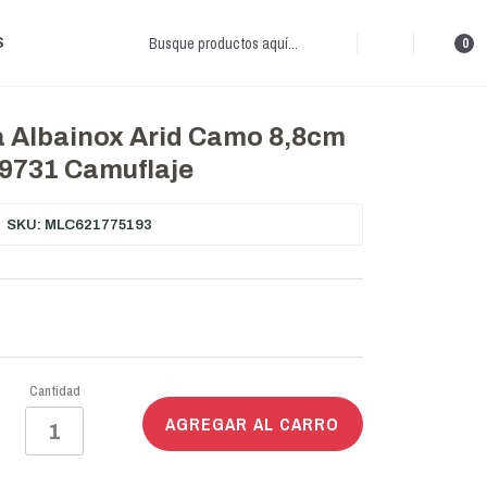
S
0
a Albainox Arid Camo 8,8cm
9731 Camuflaje
SKU: MLC621775193
Cantidad
AGREGAR AL CARRO