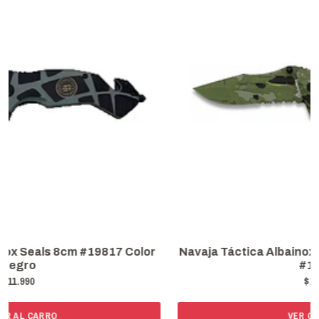
Navaja Táctica Albainox Army Camo 8.7 Camuflaje
#19735
$14.990
VER OPCIONES