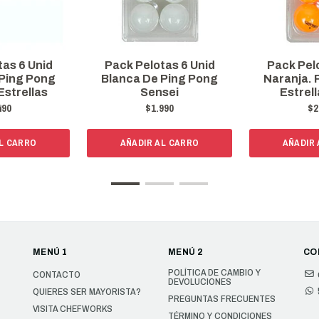
tas 6 Unid
Pack Pelotas 6 Unid
Pack Pelo
 Ping Pong
Blanca De Ping Pong
Naranja. 
Estrellas
Sensei
Estrel
490
$1.990
$2
L CARRO
AÑADIR AL CARRO
AÑADIR
MENÚ 1
MENÚ 2
CO
POLÍTICA DE CAMBIO Y
CONTACTO
DEVOLUCIONES
QUIERES SER MAYORISTA?
PREGUNTAS FRECUENTES
VISITA CHEFWORKS
TÉRMINO Y CONDICIONES