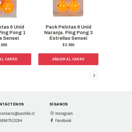
tas 6 Unid
Pack Pelotas 6 Unid
Paleta D
Ping Pong 1
Naranja. Ping Pong 3
Yashima St
la Sensei
Estrellas Sensei
An (a
.990
$3.490
$
 AL CARRO
AÑADIR AL CARRO
AÑADI
NTÁCTENOS
SÍGANOS
contacto@uschile.cl
Instagram
56967513264
Facebook