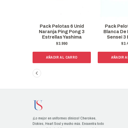
Pack Pelotas 6 Unid
Pack Pelo
Naranja Ping Pong 3
Blanca De
Estrellas Yashima
Sensei 3 
$3.990
$3.
AÑADIR AL CARRO
AÑADIR A
¡Lo mejor en uniformes clínicos! Cherokee,
Dickies, Heart Soul y mucho más. Encuentra todo