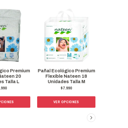
gico Premium
Pañal Ecológico Premium
Pañal Ecol
Nateen 20
Flexible Nateen 18
Flexibl
s Talla L
Unidades Talla M
Unidad
.990
$7.990
$
PCIONES
VER OPCIONES
VER 