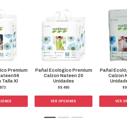
gico Premium
Pañal Ecológico Premium
Pañal Ecoló
 Nateen56
Calzon Nateen 20
Calzon 
Talla Xl
Unidades
Unidade
973
$9.490
$9
CIONES
VER OPCIONES
VER O