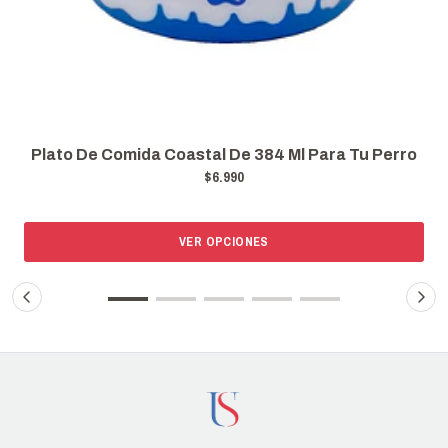
Plato Acero Inoxidable Coastal De 1596
Para Tu Perro
Perro/gato
$14.990
VER OPCIONES