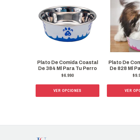
Plato De Comida Coastal
Plato De Co
De 384 Ml Para Tu Perro
De 828 Ml P
$6.990
$9.
VER OPCIONES
VER OP