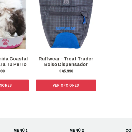
mida Coastal
Ruffwear - Treat Trader
ara Tu Perro
Bolso Dispensador
990
$45.990
CIONES
VER OPCIONES
MENÚ 1
MENÚ 2
CO