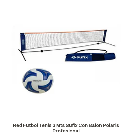
fix Con Balon Polaris
Set De Red Futbol Tenis 4 Mt
onal
#4