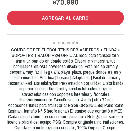
$70.990
AGREGAR AL CARRO
DESCRIPCIÓN
COMBO DE RED FUTBOL TENIS DRB 4 METROS + FUNDA +
SOPORTES + BALÓN PSG OFFICIAL Ideal para transportar y
armar un partido en donde estés. Divertite y muestra tus
habilidades en esta novedosa disciplina. Esta red se arma y
desarma muy fácil, llega a la playa, plaza, parque donde estés y
pásalo increíble. Práctica | Liviana | Adaptable | Fácil de armar y
desarmar Red: Material:nylon Presentación:por unidad Color:banda
superior: naranja flúo | red y bandas laterales: negras
Características:con soportes laterales y frontales
Uso:entrenamiento Tamaño:ancho: 4 mts | alto 72 cm
Accesorios:funda para transportar Balón ORIGINAL del Paris Saint
German, tamaño N° 5 (profesional) El equipo que contrató a MESI
Cada unidad viene con su número de serie y Holograma, son con
licencia oficial del equipo PSG. Compre originales, no imitaciones.
Cuenta con un holograma seriado , 100% Original Compre