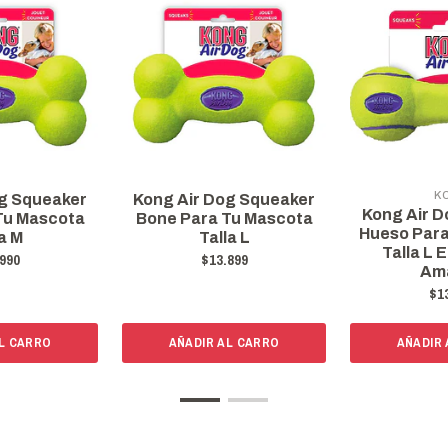
K
og Squeaker
Kong Air Dog Squeaker
Kong Air D
Tu Mascota
Bone Para Tu Mascota
Hueso Para
a M
Talla L
Talla L 
990
$13.899
Ama
$1
L CARRO
AÑADIR AL CARRO
AÑADIR