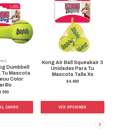
ONG
Kong Air Ball Squeakair 3
Kong Air B
og Dumbbell
Unidades Para Tu
Unidad Pa
 Tu Mascota
Mascota Talla Xs
Ta
Eeuu Color
$4.490
$
rillo
3.990
 AL CARRO
VER OPCIONES
VER 