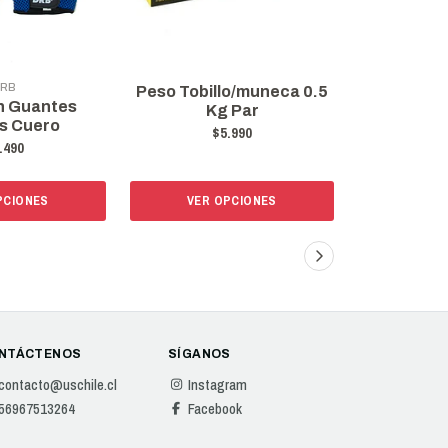
RB
Peso Tobillo/muneca 0.5
Peso Tobil
h Guantes
Kg Par
K
s Cuero
$5.990
$
.490
PCIONES
VER OPCIONES
VER 
NTÁCTENOS
SÍGANOS
contacto@uschile.cl
Instagram
56967513264
Facebook