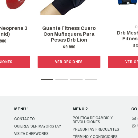
D
Neoprene 3
Guante Fitness Cuero
Drb Mes
nid)
Con Muñequera Para
Fitnes
Pesas Drb Lion
980
$3
$9.990
CIONES
VER OPCIONES
VER O
MENÚ 1
MENÚ 2
CO
POLÍTICA DE CAMBIO Y
CONTACTO
DEVOLUCIONES
QUIERES SER MAYORISTA?
PREGUNTAS FRECUENTES
VISITA CHEFWORKS
TÉRMINO Y CONDICIONES