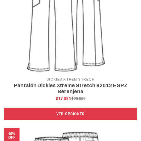
DICKIES XTREM STRECH
Pantalón Dickies Xtreme Stretch 82012 EGPZ
Berenjena
$17.994
$29.990
VER OPCIONES
40%
OFF