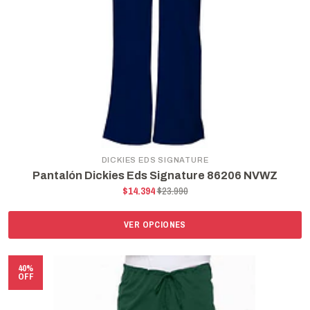
DICKIES EDS SIGNATURE
Pantalón Dickies Eds Signature 86206 NVWZ
$14.394
$23.990
VER OPCIONES
40%
OFF