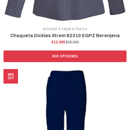
DICKIES XTREM STRECH
Chaqueta Dickies Xtrem 82310 EGPZ Berenjena
$12.995
$25.990
VER OPCIONES
40%
OFF