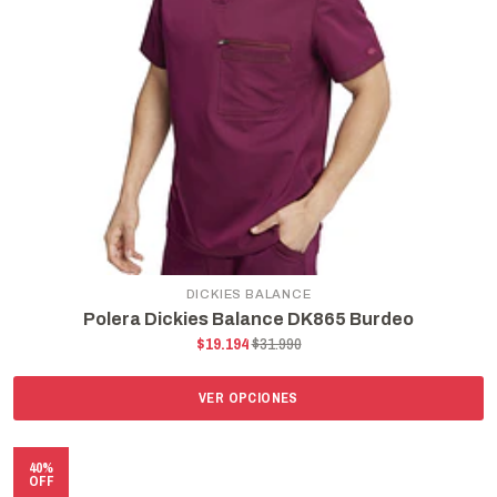
DICKIES BALANCE
Polera Dickies Balance DK865 Burdeo
$19.194
$31.990
VER OPCIONES
40%
OFF